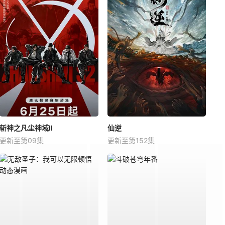
斩神之凡尘神域Ⅱ
仙逆
更新至第09集
更新至第152集