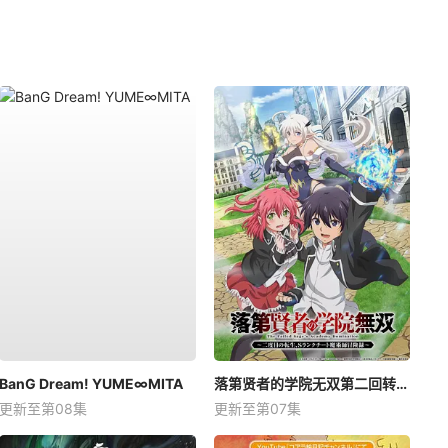
BanG Dream! YUME∞MITA
落第贤者的学院无双第二回转生，S等级作弊魔术师冒险记
更新至第08集
更新至第07集