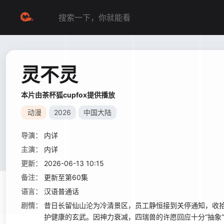
灵不灵
本片由茶杯狐cupfox提供播放
动漫
2026
中国大陆
导演：
内详
主演：
内详
更新：
2026-06-13 10:15
备注：
更新至第60集
语言：
汉语普通话
剧情：
昔日长留仙山沦为冷清景区，员工静恒接到关停通知，收
护健康的玄武。因神力衰减，四瑞兽的许愿回应十分“抽象”