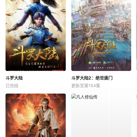
斗罗大陆
斗罗大陆2：绝世唐门
已完结
更新至第164集