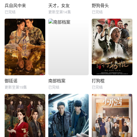
兵自风中来
天才，女友
野狗骨头
已完结
更新至第14集
已完结
御廷谣
南部档案
打狗棍
更新至第19集
已完结
已完结