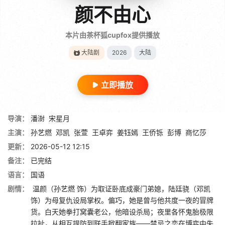
颜不由心
本片由茶杯狐cupfox提供播放
大陆剧
2026
大陆
立即播放
导演：
潘澍
宋星月
主演：
孙艺燃
邓凯
张萱
王卓弈
姜钰嫣
王侨铄
彭博
商忆莎
更新：
2026-05-12 12:15
备注：
已完结
语言：
国语
剧情：
温颜（孙艺燃 饰）为取证卧底成豪门弟媳，陆廷骁（邓凯
饰）为母复仇设局掌权。偏巧，她是曾与他共度一夜的冒牌
货。白天她拳打窝囊老公，他暗设杀局；夜里各怀鬼胎极限
拉扯，从相互提防到联手掀翻家族——禁忌之恋在博弈中失