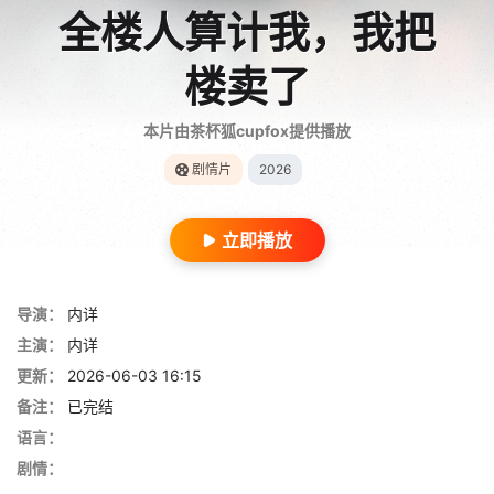
全楼人算计我，我把
楼卖了
本片由茶杯狐cupfox提供播放
剧情片
2026
立即播放
导演：
内详
主演：
内详
更新：
2026-06-03 16:15
备注：
已完结
语言：
剧情：