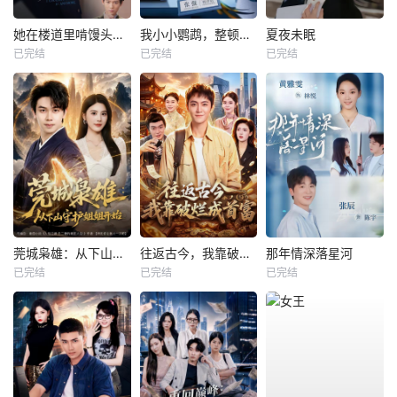
她在楼道里啃馒头，我不忍了
我小小鹦鹉，整顿职场一把好手
夏夜未眠
已完结
已完结
已完结
莞城枭雄：从下山守护姐姐开始
往返古今，我靠破烂成首富
那年情深落星河
已完结
已完结
已完结