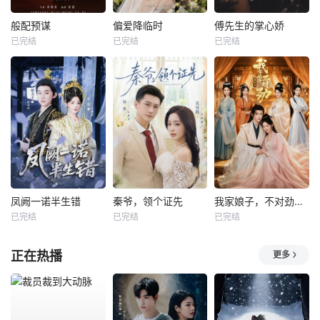
般配预谋
偏爱降临时
傅先生的掌心娇
已完结
已完结
已完结
凤阙一诺半生错
秦爷，领个证先
我家娘子，不对劲第四季
已完结
已完结
已完结
正在热播
更多