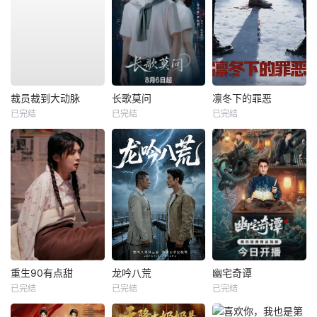
裁员裁到大动脉
长歌莫问
凛冬下的罪恶
已完结
已完结
已完结
重生90有点甜
龙吟八荒
幽宅奇谭
已完结
已完结
已完结