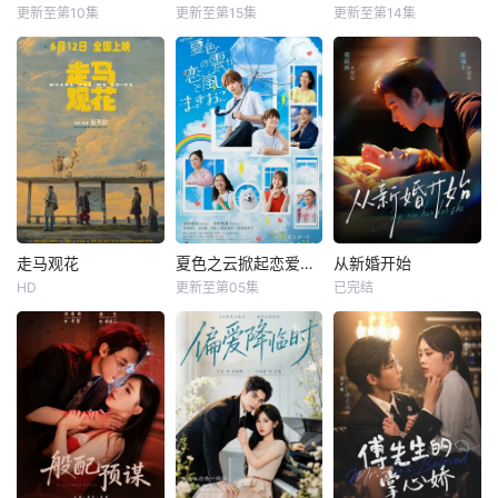
更新至第10集
更新至第15集
更新至第14集
走马观花
夏色之云掀起恋爱与风暴
从新婚开始
HD
更新至第05集
已完结