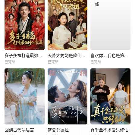
多子多福打造最强修仙家族
天降太奶奶是修仙老祖
喜欢你，我也是第一部
已完结
已完结
已完结
回到古代闯后宫
盛夏芬德拉
真千金不求爱只修仙