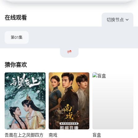
在线观看
切换节点
第01集
猜你喜欢
吾凰在上之凤御四方
南戏
盲盒