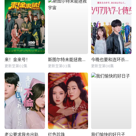
来！金来号！
斯图尔特未能拯救宇宙
今晚也要和连环杀手约会
更新至第02集
更新至第03集
更新至第06集
老公要求我去出轨
红色珍珠
我们愉快的好日子