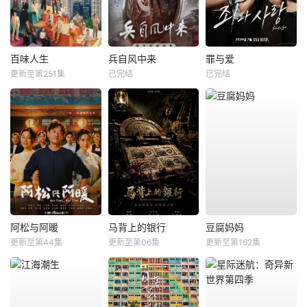
百味人生
兵自风中来
罪与爱
更新至第251集
已完结
已完结
阿松与阿暖
马背上的银行
豆腐妈妈
更新至第44集
更新至第06集
更新至第162集