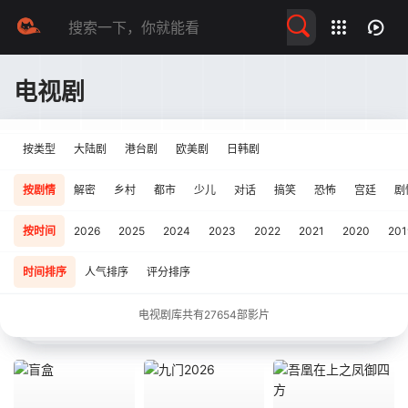
留言求片
电视剧
按类型
大陆剧
港台剧
欧美剧
日韩剧
按剧情
解密
乡村
都市
少儿
对话
搞笑
恐怖
宫廷
剧
按时间
2026
2025
2024
2023
2022
2021
2020
201
时间排序
人气排序
评分排序
电视剧库共有
27654
部影片