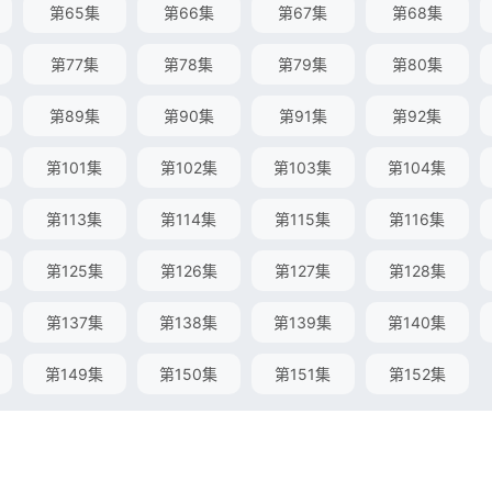
第65集
第66集
第67集
第68集
第77集
第78集
第79集
第80集
第89集
第90集
第91集
第92集
第101集
第102集
第103集
第104集
第113集
第114集
第115集
第116集
第125集
第126集
第127集
第128集
第137集
第138集
第139集
第140集
第149集
第150集
第151集
第152集