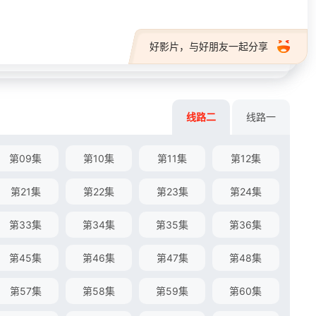
好影片，与好朋友一起分享
线路二
线路一
第09集
第10集
第11集
第12集
第21集
第22集
第23集
第24集
第33集
第34集
第35集
第36集
第45集
第46集
第47集
第48集
第57集
第58集
第59集
第60集