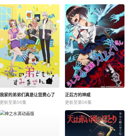
我家的弟弟们真是让您费心了
正后方的神威
更新至第06集
更新至第06集