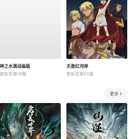
神之水滴动画版
天是红河岸
更新至第18集
更新至第05集
更多