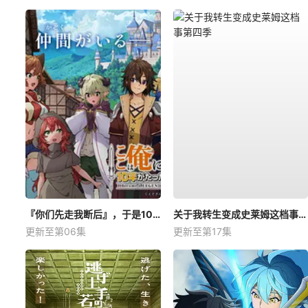
『你们先走我断后』，于是10年后我成为了传说
关于我转生变成史莱姆这档事第四季
更新至第06集
更新至第17集