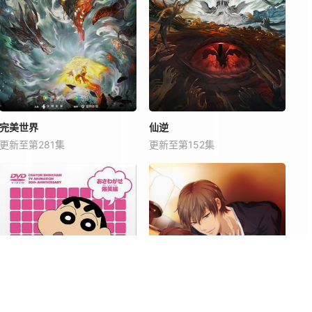
完美世界
仙逆
更新至第281集
更新至第152集