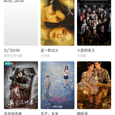
九门2026
这一秒过火
人民的名义
更新至第16集
已完结
已完结
兵自风中来
天才，女友
御廷谣