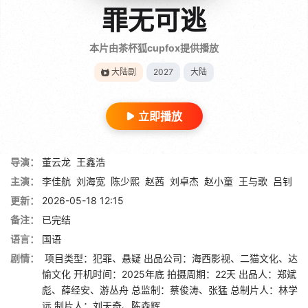
罪无可逃
本片由茶杯狐cupfox提供播放
大陆剧
2027
大陆
立即播放
导演：
董云龙
王鑫浩
主演：
李佳航
刘海宽
陈少熙
赵茜
刘卓杰
赵小童
王与歌
吕钊
更新：
2026-05-18 12:15
备注：
已完结
语言：
国语
剧情：
项目类型：犯罪、悬疑 出品公司：海西影视、二猫文化、达
愉文化 开机时间：2025年底 拍摄周期：22天 出品人：郑斌
彪、薛经安、游丛舟 总监制：蔡俊涛、张猛 总制片人：林学
远 制片人：刘天奇、陈森辉