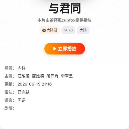
与君同
本片由茶杯狐cupfox提供播放
大陆剧
2026
大陆
立即播放
导演：
内详
主演：
汪敬涵
唐比德
段同舟
李宥呈
更新：
2026-06-19 21:16
备注：
已完结
语言：
国语
剧情：