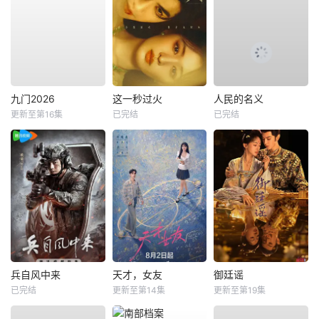
九门2026
这一秒过火
人民的名义
更新至第16集
已完结
已完结
兵自风中来
天才，女友
御廷谣
已完结
更新至第14集
更新至第19集