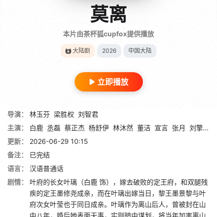
莫离
本片由茶杯狐cupfox提供播放
大陆剧
2026
中国大陆
立即播放
导演：
林玉芬
梁胜权
刘智君
主演：
白鹿
丞磊
蔡正杰
杨舒伊
林沐然
董洁
宣言
张月
刘擎
邱
更新：
2026-06-29 10:15
备注：
已完结
语言：
汉语普通话
剧情：
叶府的长女叶璃（白鹿 饰），嫁去破败的定王府，和双腿残
疾的定王墨修尧成亲，而在叶璃出嫁当日，黎王墨景黎与叶
府次女叶莹也于同日成亲。叶璃作为离山后人，曾被封在山
中八年，婚后她表面无事，实则暗中谋划，将当年加害离山