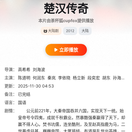
楚汉传奇
本片由茶杯狐cupfox提供播放
大陆剧
2012
大陆
立即播放
导演：
高希希
刘海波
主演：
陈道明
何润东
秦岚
李依晓
杨立新
段奕宏
胡东
孙海英
霍
更新：
2025-11-30 04:53
备注：
已完结
语言：
国语
剧情：
公元前221年，大秦帝国吞并六国，实现天下一统。始
皇帝号令四夷，成就千秋霸业。然暴酷强秦嬴得了天下，却
赢不得人心。焚书坑儒，连坐酷刑，及至赵高指鹿为马，二
世暴虐益甚，巍巍帝国，大厦将倾。有道是乱世出英雄，一