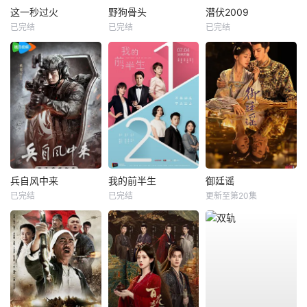
这一秒过火
野狗骨头
潜伏2009
已完结
已完结
已完结
兵自风中来
我的前半生
御廷谣
已完结
已完结
更新至第20集