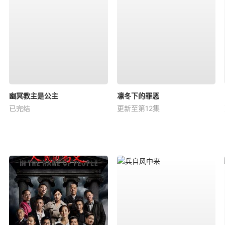
幽冥教主是公主
凛冬下的罪恶
已完结
更新至第12集