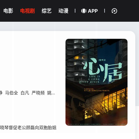
电影
电视剧
综艺
动漫
APP
铮
马伯全
白凡
严晓频
姚卓君
任铭松
韩雨芹
石杭鹭
高蓓蓓
陈碧舸
晓琴督促老公顾磊向双胞胎姐