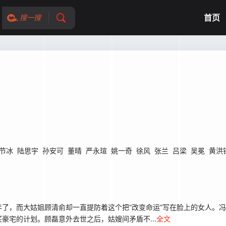
首页
搜一搜
节冰
陆思宇
孙安可
董晴
严永瑄
姚一奇
徐风
张兰
吕梁
吴冕
黄洪
，而大姑姐顾清俞却一直提防着这个把“改变命运”写在脸上的女人。冯
豪宅的计划。顾磊意外去世之后，姑嫂间矛盾不...
全文