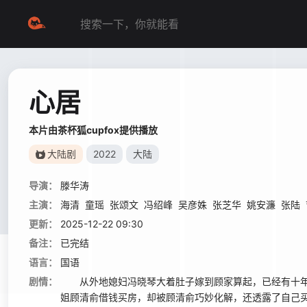
心居
本片由茶杯狐cupfox提供播放
大陆剧
2022
大陆
导演：
滕华涛
主演：
海清
童瑶
张颂文
冯绍峰
吴彦姝
张芝华
姚安濂
张陆
更新：
2025-12-22 09:30
备注：
已完结
语言：
国语
剧情：
从外地媳妇冯晓琴大着肚子嫁到顾家算起，已经有十年了
姐顾清俞借钱买房，却被顾清俞巧妙化解，还透露了自己买