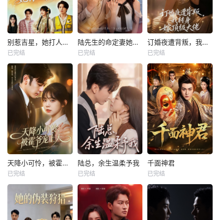
别惹吉星，她打人专打脸
陆先生的命定妻她飒又野
订婚夜遭背叛，我转身嫁顶级大佬
已完结
已完结
已完结
天降小可怜，被霍爷宠上天
陆总，余生温柔予我
千面神君
已完结
已完结
已完结