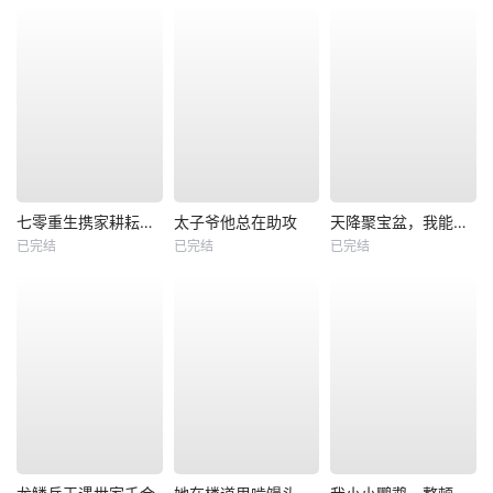
七零重生携家耕耘奔小康
太子爷他总在助攻
天降聚宝盆，我能无限复制
已完结
已完结
已完结