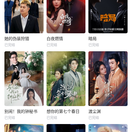
她的伪装狩猎
白夜燃情
暗局
已完结
已完结
已完结
别闹！我的钟秘书
想你的第七个春日
渡尘渊
已完结
已完结
已完结