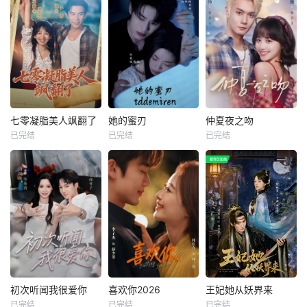
七零凝脂美人飒翻了
她的蜜刃
仲夏夜之吻
已完结
已完结
已完结
初次听闻我很爱你
喜欢你2026
王妃她从妖界来
已完结
已完结
已完结