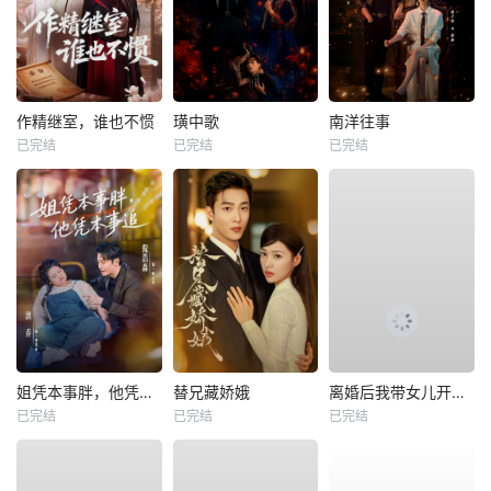
作精继室，谁也不惯
璜中歌
南洋往事
已完结
已完结
已完结
姐凭本事胖，他凭本事追
替兄藏娇娥
离婚后我带女儿开启新人生
已完结
已完结
已完结