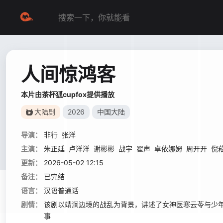
人间惊鸿客
本片由茶杯狐cupfox提供播放
大陆剧
2026
中国大陆
导演：
非行
张洋
主演：
朱正廷
卢洋洋
谢彬彬
战宇
翟声
卓依娜姆
周开开
倪
更新：
2026-05-02 12:15
备注：
已完结
语言：
汉语普通话
剧情：
该剧以靖澜边境的战乱为背景，讲述了女神医寒云苓与少
事