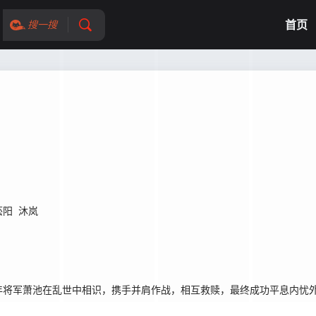
首页
搜一搜
菘阳
沐岚
年将军萧池在乱世中相识，携手并肩作战，相互救赎，最终成功平息内忧