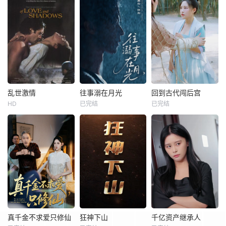
乱世激情
往事溺在月光
回到古代闯后宫
HD
已完结
已完结
真千金不求爱只修仙
狂神下山
千亿资产继承人