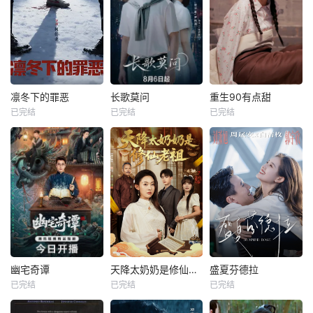
凛冬下的罪恶
长歌莫问
重生90有点甜
已完结
已完结
已完结
幽宅奇谭
天降太奶奶是修仙老祖
盛夏芬德拉
已完结
已完结
已完结