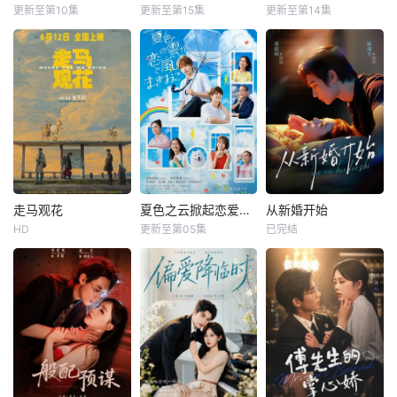
更新至第10集
更新至第15集
更新至第14集
走马观花
夏色之云掀起恋爱与风暴
从新婚开始
HD
更新至第05集
已完结