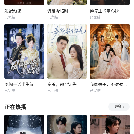
般配预谋
偏爱降临时
傅先生的掌心娇
已完结
已完结
已完结
凤阙一诺半生错
秦爷，领个证先
我家娘子，不对劲第四季
已完结
已完结
已完结
正在热播
更多