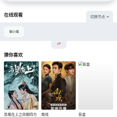
在线观看
切换节点
第01集
猜你喜欢
吾凰在上之凤御四方
南戏
盲盒