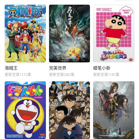
海贼王
完美世界
蜡笔小新
更新至第1172集
更新至第280集
更新至第1181集