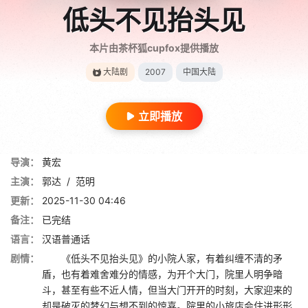
低头不见抬头见
本片由茶杯狐cupfox提供播放
大陆剧
2007
中国大陆
立即播放
导演：
黄宏
主演：
郭达
/
范明
更新：
2025-11-30 04:46
备注：
已完结
语言：
汉语普通话
剧情：
《低头不见抬头见》的小院人家，有着纠缠不清的矛
盾，也有着难舍难分的情感，为开个大门，院里人明争暗
斗，甚至有些不近人情，但当大门开开的时刻，大家迎来的
却是破灭的梦幻与想不到的惊喜。院里的小旅店会住进形形