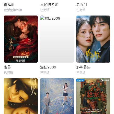
御廷谣
人民的名义
老九门
更新至第21集
已完结
已完结
雀骨
潜伏2009
野狗骨头
已完结
已完结
已完结