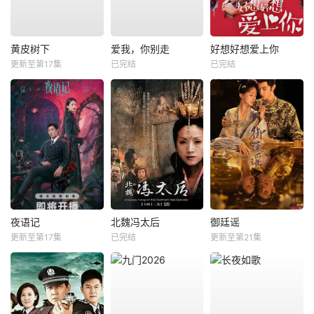
黄皮树下
爱我，你别走
好想好想爱上你
更新至第17集
已完结
已完结
夜语记
北魏冯太后
御廷谣
更新至第17集
已完结
更新至第21集