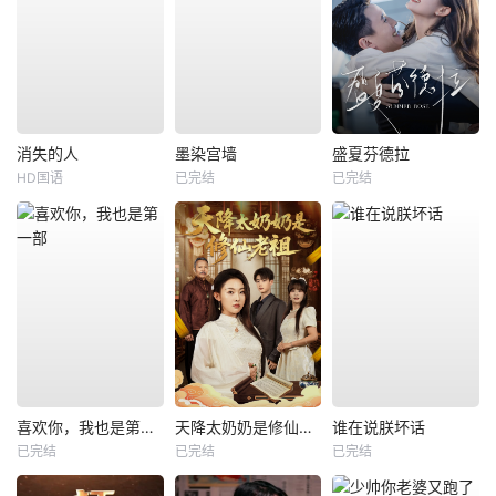
消失的人
墨染宫墙
盛夏芬德拉
HD国语
已完结
已完结
喜欢你，我也是第一部
天降太奶奶是修仙老祖
谁在说朕坏话
已完结
已完结
已完结