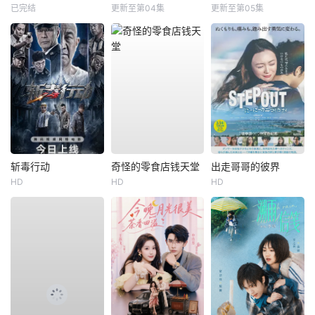
已完结
更新至第04集
更新至第05集
斩毒行动
奇怪的零食店钱天堂
出走哥哥的彼界
HD
HD
HD