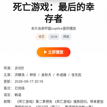
死亡游戏：最后的幸
存者
本片由茶杯狐cupfox提供播放
综艺
2026
韩国
立即播放
导演：
권대현
主演：
洪榛浩
/
林哲
/
金秋天
/
朴成雄
/
张东民
更新：
2026-06-17 20:16
备注：
已完结
语言：
韩语
剧情：
《死亡游戏》第二季预告 《死亡游戏》强势回归，带来更加
激烈的对决。 4月22日（周三），敬请锁定全新一季！