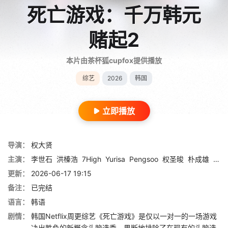
死亡游戏：千万韩元
赌起2
本片由茶杯狐cupfox提供播放
综艺
2026
韩国
立即播放
导演：
权大贤
主演：
李世石
洪榛浩
7High
Yurisa
Pengsoo
权圣晙
朴成雄
张东
更新：
2026-06-17 19:15
备注：
已完结
语言：
韩语
剧情：
韩国Netflix周更综艺《死亡游戏》是仅以一对一的一场游戏
决出胜负的新概念头脑选秀。果断地排除了在现有的头脑选