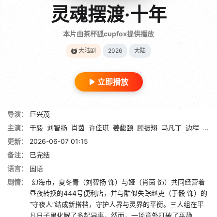
灵魂摆渡·十年
本片由茶杯狐cupfox提供播放
大陆剧
2026
大陆
立即播放
导演：
巨兴茂
主演：
于毅
刘智扬
肖茵
许佳琪
姜馥颐
顾振翔
马凡丁
边程
简宇
更新：
2026-06-07 01:15
备注：
已完结
语言：
国语
剧情：
幻海市，夏冬青（刘智扬 饰）与娅（肖茵 饰）共同经营着
昼夜转换的444号便利店，并与酷似失踪赵吏（于毅 饰）的
“守夜人”结成新搭档，守护人界与灵界的平衡。三人组在平
凡日子里化解了多起异事，然而，一场意外打破了平静……