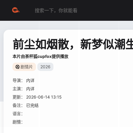
前尘如烟散，新梦似潮
本片由茶杯狐cupfox提供播放
剧情片
2026
导演：
内详
主演：
内详
更新：
2026-06-14 13:15
备注：
已完结
语言：
剧情：