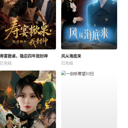
寿宴掀桌，隐忍四年我封神
风从海底来
已完结
已完结