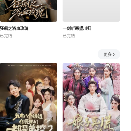
狂飙之浴血玫瑰
一剑听寒望川归
已完结
已完结
更多