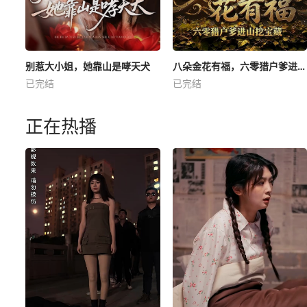
别惹大小姐，她靠山是哮天犬
八朵金花有福，六零猎户爹进山挖宝藏
已完结
已完结
正在热播