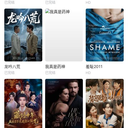
已完结
已完结
HD
龙吟八荒
我真是药神
羞耻2011
已完结
已完结
HD