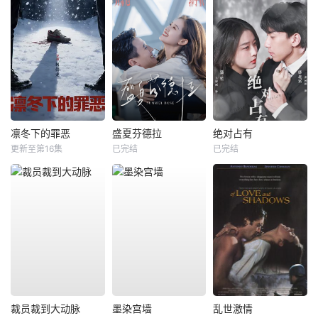
凛冬下的罪恶
盛夏芬德拉
绝对占有
更新至第16集
已完结
已完结
裁员裁到大动脉
墨染宫墙
乱世激情