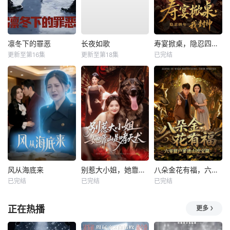
凛冬下的罪恶
长夜如歌
寿宴掀桌，隐忍四年我封神
更新至第16集
更新至第18集
已完结
风从海底来
别惹大小姐，她靠山是哮天犬
八朵金花有福，六零猎户爹进山挖宝藏
已完结
已完结
已完结
正在热播
更多