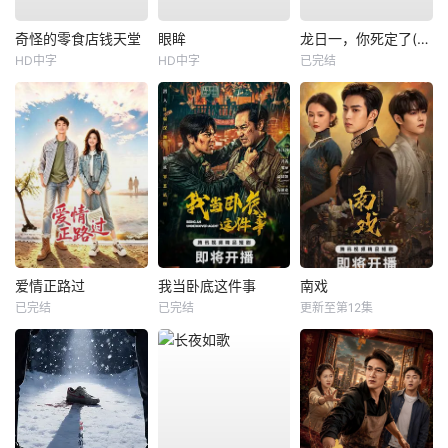
奇怪的零食店钱天堂
眼眸
龙日一，你死定了(短剧)
HD中字
HD中字
已完结
爱情正路过
我当卧底这件事
南戏
已完结
已完结
更新至第12集