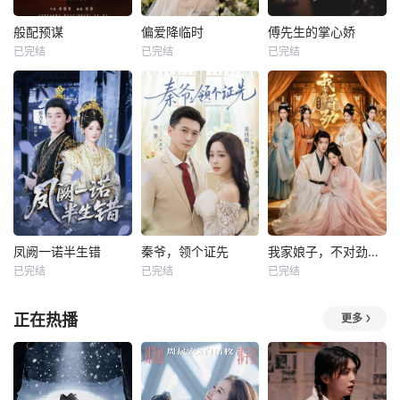
般配预谋
偏爱降临时
傅先生的掌心娇
已完结
已完结
已完结
凤阙一诺半生错
秦爷，领个证先
我家娘子，不对劲第四季
已完结
已完结
已完结
正在热播
更多