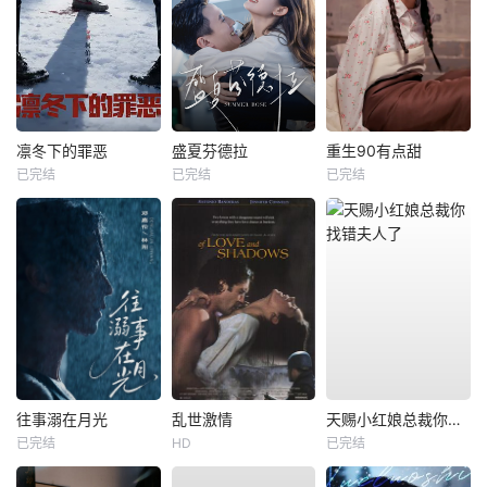
凛冬下的罪恶
盛夏芬德拉
重生90有点甜
已完结
已完结
已完结
往事溺在月光
乱世激情
天赐小红娘总裁你找错夫人了
已完结
HD
已完结