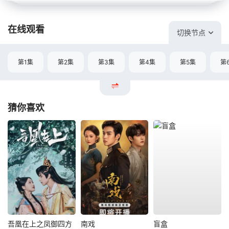
在线观看
切换节点
第1集
第2集
第3集
第4集
第5集
第
猜你喜欢
吾凰在上之凤御四方
南戏
盲盒