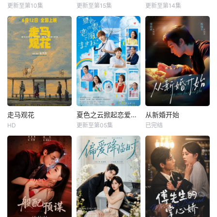
更新至第10集
更新至第15集
更新至第14集
走马观花
夏色之云掀起恋爱与风暴
从新婚开始
HD
更新至第05集
已完结