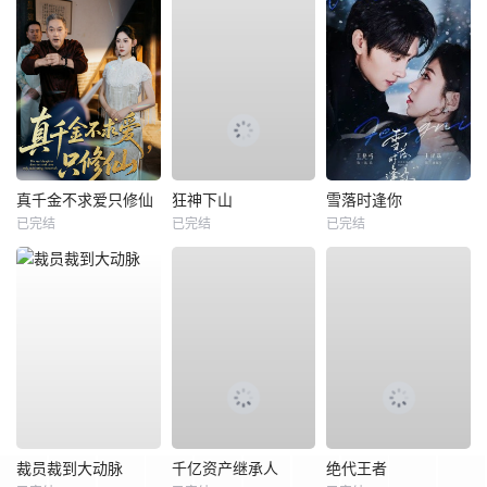
真千金不求爱只修仙
狂神下山
雪落时逢你
已完结
已完结
已完结
裁员裁到大动脉
千亿资产继承人
绝代王者