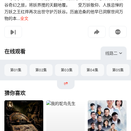
谷奇幻之旅，将妖界搅的天翻地覆。 受万妖敬仰、人族忌惮的
万妖之王红烨再次出世守护万妖谷。历遍沧桑的他早已洞察世间万
物的本...
全文
影片报错
如遇无法播放请提交给我们
在线观看
线路二
第01集
第02集
第03集
第04集
第05集
猜你喜欢