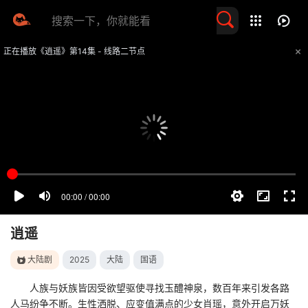
留言求片
正在播放《逍遥》第14集 - 线路二节点
提醒
不要轻易相信视频中的任何广告，谨防上当受骗
技巧
如遇视频无法播放或加载速度慢，可尝试切换播放线路
逍遥
大陆剧
2025
大陆
国语
人族与妖族皆因受欲望驱使寻找玉醴神泉，数百年来引发各路
人马纷争不断。生性洒脱、应变值满点的少女肖瑶，意外开启万妖