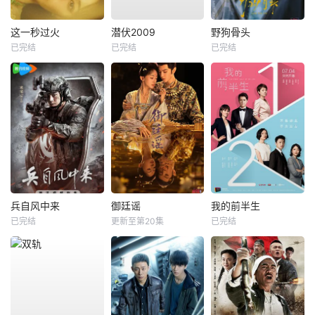
这一秒过火
潜伏2009
野狗骨头
已完结
已完结
已完结
兵自风中来
御廷谣
我的前半生
已完结
更新至第20集
已完结